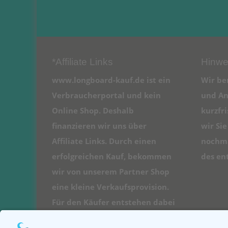
*Affiliate Links
Hinwe
www.longboard-kauf.de ist ein
Wir be
Verbraucherportal und kein
und An
Online Shop. Deshalb
kurzfr
finanzieren wir uns über
wir Si
Affiliate Links. Durch einen
nochma
erfolgreichen Kauf, bekommen
des en
wir von unserem Partner Shop
eine kleine Verkaufsprovision.
Für den Käufer entstehen dabei
natürlich keine Kosten.