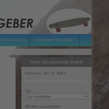
ASHION & GIFTS
LONGBAORD RATGEBER
Finde das passende Board!
Preis von - bis :
0
-
800
€
Typ
Filter zurücksetzen