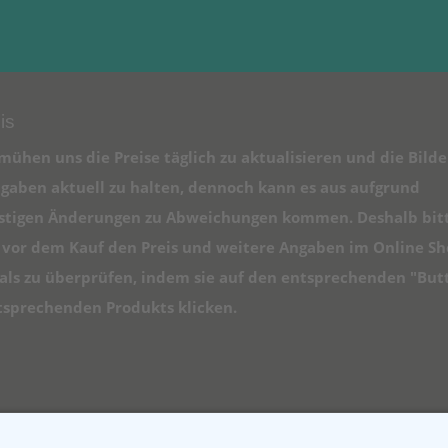
is
mühen uns die Preise täglich zu aktualisieren und die Bilde
gaben aktuell zu halten, dennoch kann es aus aufgrund
istigen Änderungen zu Abweichungen kommen. Deshalb bit
e vor dem Kauf den Preis und weitere Angaben im Online S
ls zu überprüfen, indem sie auf den entsprechenden "But
tsprechenden Produkts klicken.