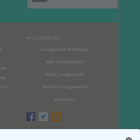
bauen
➠ Direktlinks
r
Longboard Anfänger
Alle Longboards
ten
Mini Longboards
hop
ton"
Elektro Longboards
Ratgeber