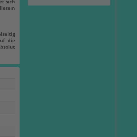
t sich
diesem
seitig
uf die
absolut