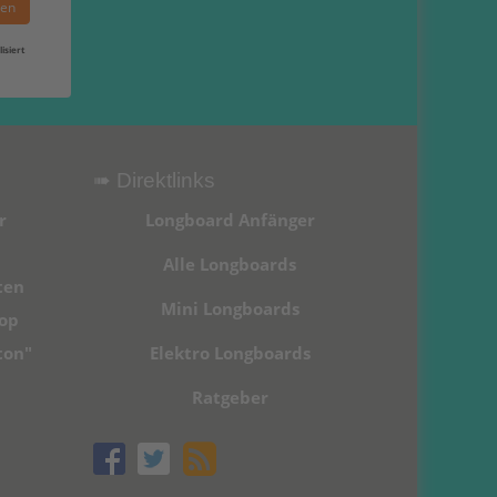
hen
isiert
➠ Direktlinks
r
Longboard Anfänger
Alle Longboards
ten
Mini Longboards
hop
ton"
Elektro Longboards
Ratgeber