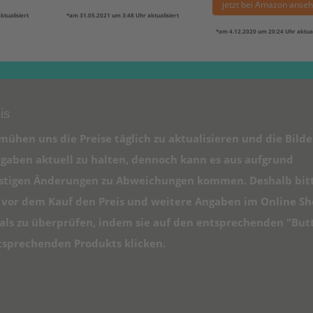
jetzt bei Amazon anse
tualisiert
*am 31.05.2021 um 3:48 Uhr aktualisiert
*am 4.12.2020 um 20:24 Uhr aktual
is
mühen uns die Preise täglich zu aktualisieren und die Bilde
gaben aktuell zu halten, dennoch kann es aus aufgrund
istigen Änderungen zu Abweichungen kommen. Deshalb bit
e vor dem Kauf den Preis und weitere Angaben im Online S
ls zu überprüfen, indem sie auf den entsprechenden "But
tsprechenden Produkts klicken.