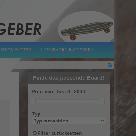
ASHION & GIFTS
LONGBAORD RATGEBER
Finde das passende Board!
Preis von - bis :
0
-
800
€
Typ
Filter zurücksetzen