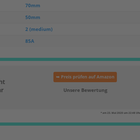
70mm
50mm
2 (medium)
85A
➥ Preis prüfen auf Amazon
ht
ar
Unsere Bewertung
* am 23. Mai 2020 um 22:48 Uhr