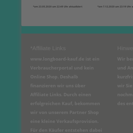
*am 23.05.2020 um 22:49 Uhr aktualisiert
*am 7.12.2020 um 23:19 Uhr ak
*Affiliate Links
Hinwe
www.longboard-kauf.de ist ein
Wir be
Verbraucherportal und kein
und An
Online Shop. Deshalb
kurzfr
finanzieren wir uns über
wir Si
Affiliate Links. Durch einen
nochma
erfolgreichen Kauf, bekommen
des en
wir von unserem Partner Shop
eine kleine Verkaufsprovision.
Für den Käufer entstehen dabei