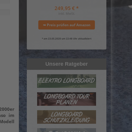
249,95 € *
inkl. MwSt.
➥ Preis prüfen auf Amazon
* am 23.05.2020 um 22:48 Uhr aktualisiert
Unsere Ratgeber
 2000er
nso im
 Modell