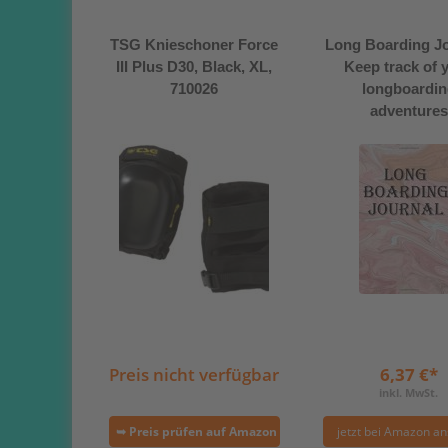
TSG Knieschoner Force
Long Boarding Jo
III Plus D30, Black, XL,
Keep track of 
710026
longboardin
adventures
Preis nicht verfügbar
6,37 €*
inkl. MwSt.
➥ Preis prüfen auf Amazon
jetzt bei Amazon a