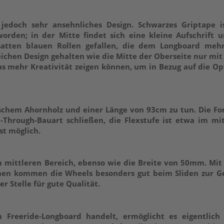
 jedoch sehr ansehnliches Design. Schwarzes Griptape is
rden; in der Mitte findet sich eine kleine Aufschrift u
atten blauen Rollen gefallen, die dem Longboard mehr
leichen Design gehalten wie die Mitte der Oberseite nur mi
s mehr Kreativität zeigen können, um in Bezug auf die Op
schem Ahornholz und einer Länge von 93cm zu tun. Die Fo
-Through-Bauart schließen, die Flexstufe ist etwa im mi
st möglich.
 mittleren Bereich, ebenso wie die Breite von 50mm. Mit
chen kommen die Wheels besonders gut beim Sliden zur Ge
r Stelle für gute Qualität.
n Freeride-Longboard handelt, ermöglicht es eigentlich