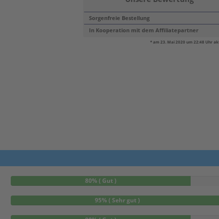
Sorgenfreie Bestellung
In Kooperation mit dem Affiliatepartner
* am 23. Mai 2020 um 22:48 Uhr akt
80% ( Gut )
95% ( Sehr gut )