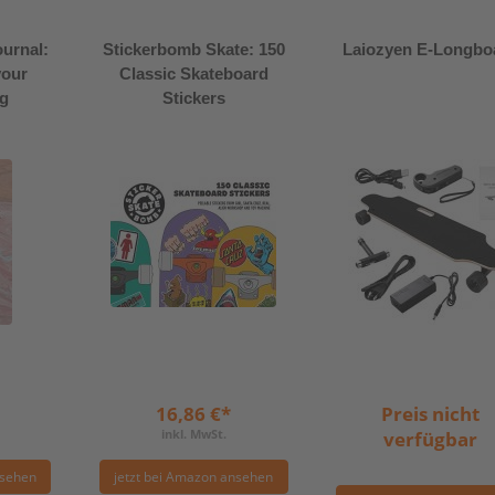
urnal:
Stickerbomb Skate: 150
Laiozyen E-Longbo
your
Classic Skateboard
g
Stickers
16,86 €*
Preis nicht
inkl. MwSt.
verfügbar
nsehen
jetzt bei Amazon ansehen