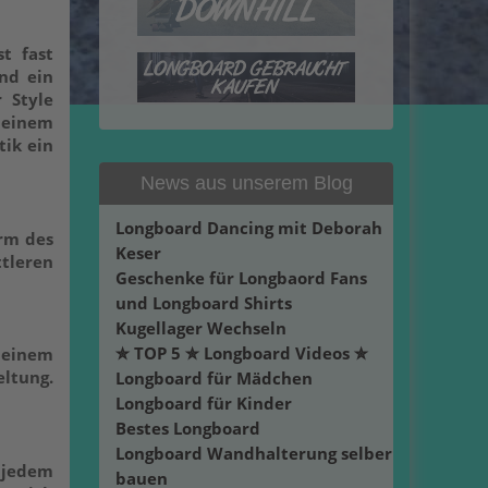
t fast
nd ein
 Style
t einem
tik ein
News aus unserem Blog
Longboard Dancing mit Deborah
rm des
Keser
ttleren
Geschenke für Longbaord Fans
und Longboard Shirts
Kugellager Wechseln
✮ TOP 5 ✮ Longboard Videos ✮
 einem
ltung.
Longboard für Mädchen
Longboard für Kinder
Bestes Longboard
Longboard Wandhalterung selber
 jedem
bauen