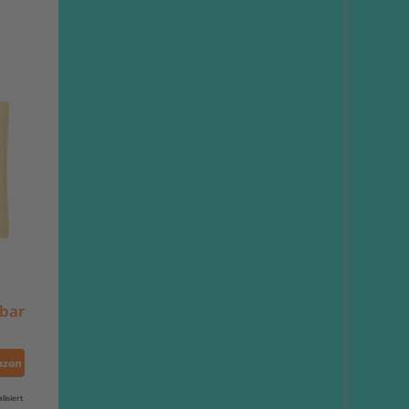
gbar
azon
isiert