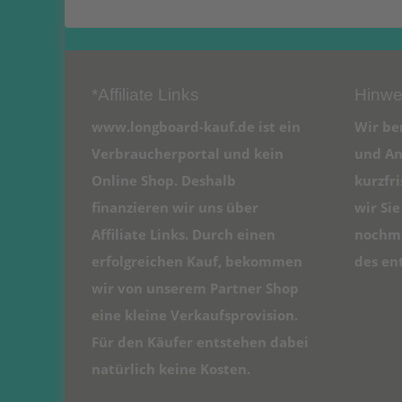
*Affiliate Links
Hinwe
www.longboard-kauf.de ist ein
Wir be
Verbraucherportal und kein
und An
Online Shop. Deshalb
kurzfr
finanzieren wir uns über
wir Si
Affiliate Links. Durch einen
nochma
erfolgreichen Kauf, bekommen
des en
wir von unserem Partner Shop
eine kleine Verkaufsprovision.
Für den Käufer entstehen dabei
natürlich keine Kosten.