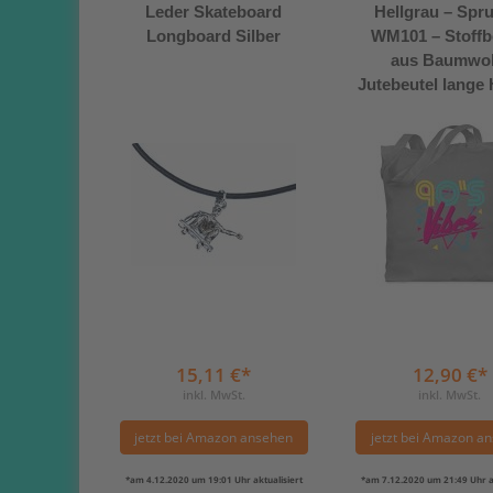
Leder Skateboard
Hellgrau – Spr
Longboard Silber
WM101 – Stoffb
aus Baumwol
Jutebeutel lange
15,11 €*
12,90 €*
inkl. MwSt.
inkl. MwSt.
jetzt bei Amazon ansehen
jetzt bei Amazon a
*am 4.12.2020 um 19:01 Uhr aktualisiert
*am 7.12.2020 um 21:49 Uhr ak