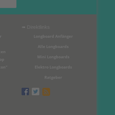
➠ Direktlinks
r
Longboard Anfänger
Alle Longboards
ten
Mini Longboards
hop
ton"
Elektro Longboards
Ratgeber