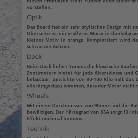
diesen Produkten stellt Yuneec auch elektrisc
vorstellen.
Optik
Das Board hat ein sehr stylisches Design mit
Oberseite ist ein größeres Motiv in dunkelgra
kleines Motiv in orange. Komplettiert wird 
schwarzen Achsen.
Deck
Beim Deck liefert Yuneec die klassische Baufo
Zentimetern bietet für jede Altersklasse und 
belastbar; Gewichte von 90-100 Kilo hält das 
allerdings dazu kommen, dass der Motor nicht 
Wheels
Mit einem Durchmesser von 90mm sind die Roll
bewältigen. Der Härtegrad von 83A sorgt für di
Effekt nochmal immens.
Technik