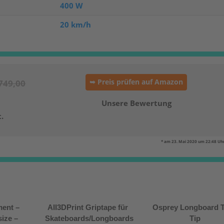
400 W
20 km/h
➥ Preis prüfen auf Amazon
749,00
Unsere Bewertung
.
* am 23. Mai 2020 um 22:48 Uhr
ment –
All3DPrint Griptape für
Osprey Longboard 
size –
Skateboards/Longboards
Tip