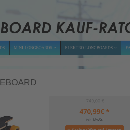
DS
MINI-LONGBOARDS
ELEKTRO-LONGBOARDS
F
TEBOARD
749,00 €
470,99
€ *
inkl. MwSt.