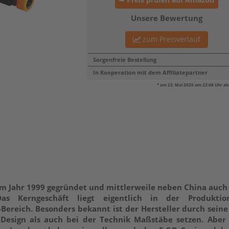
➥ Preis prüfen auf Amazon
Unsere Bewertung
zum Preisverlauf
Sorgenfreie Bestellung
In Kooperation mit dem Affiliatepartner
* am 23. Mai 2020 um 22:48 Uhr akt
im Jahr 1999 gegründet und mittlerweile neben China auch
as Kerngeschäft liegt eigentlich in der Produkti
ereich. Besonders bekannt ist der Hersteller durch sein
Design als auch bei der Technik Maßstäbe setzen. Aber