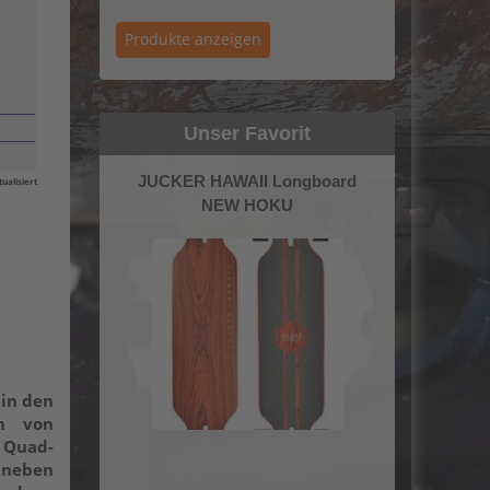
Unser Favorit
JUCKER HAWAII Longboard
ualisiert
NEW HOKU
 in den
on von
e Quad-
 neben