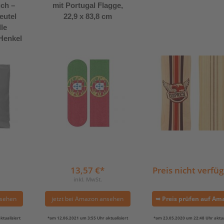
uch –
mit Portugal Flagge,
eutel
22,9 x 83,8 cm
le
 Henkel
13,57 €*
Preis nicht verfü
inkl. MwSt.
nsehen
jetzt bei Amazon ansehen
➥ Preis prüfen auf Am
tualisiert
*am 12.06.2021 um 3:55 Uhr aktualisiert
*am 23.05.2020 um 22:48 Uhr aktual