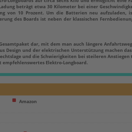
ro-Longboards auf circa sechs Kilo und ermöglicht eine F
 Ladung beträgt etwa 30 Kilometer bei einer Geschwindigk
g von 10 Prozent. Um die Batterien neu aufzuladen, is
erung des Boards ist neben der klassischen Fernbedienun
es Gesamtpaket dar, mit dem man auch längere Anfahrtswe
s Design und der elektrischen Unterstützung machen das
 Rechtslage und die Schwierigkeiten bei steileren Anstiegen
ut empfehlenswertes Elektro-Longboard.
Amazon