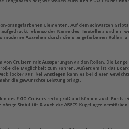
he Longboards her; wir wollen euch den E-GO Cruiser dah
 neon-orangefarbenen Elementen. Auf dem schwarzen Gript
u aufgedruckt, ebenso der Name des Herstellers und ein w
das moderne Aussehen durch die orangefarbenen Rollen u
rm von Cruisern mit Aussparungen an den Rollen. Die Länge
Größe die Möglichkeit zum Fahren. Außerdem ist das Boar
Deck locker aus, bei Anstiegen kann es bei dieser Gewicht
mehr die gewünschte Leistung bringt.
en des E-GO Cruisers recht groß und können auch Bordste
e nötige Stabilität & auch die ABEC9-Kugellager verstärken