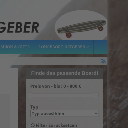
ASHION & GIFTS
LONGBAORD RATGEBER
Finde das passende Board!
Preis von - bis :
0
-
800
€
Typ
Filter zurücksetzen