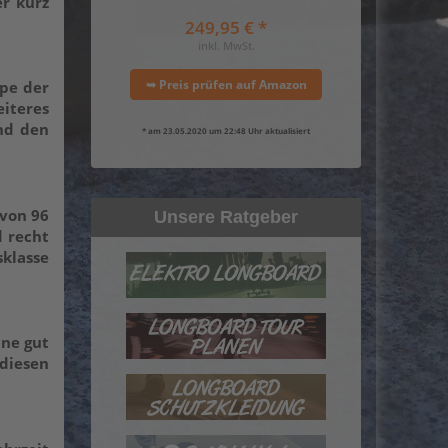
er kurz
249,95 € *
inkl. MwSt.
➥ Preis prüfen auf Amazon
ape der
eiteres
nd den
* am 23.05.2020 um 22:48 Uhr aktualisiert
 von 96
Unsere Ratgeber
d recht
sklasse
ine gut
 diesen