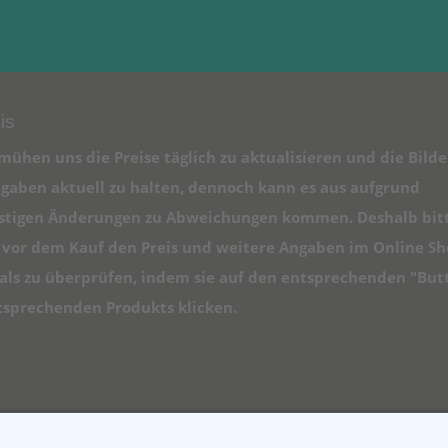
is
mühen uns die Preise täglich zu aktualisieren und die Bilde
gaben aktuell zu halten, dennoch kann es aus aufgrund
istigen Änderungen zu Abweichungen kommen. Deshalb bit
e vor dem Kauf den Preis und weitere Angaben im Online S
ls zu überprüfen, indem sie auf den entsprechenden "But
tsprechenden Produkts klicken.