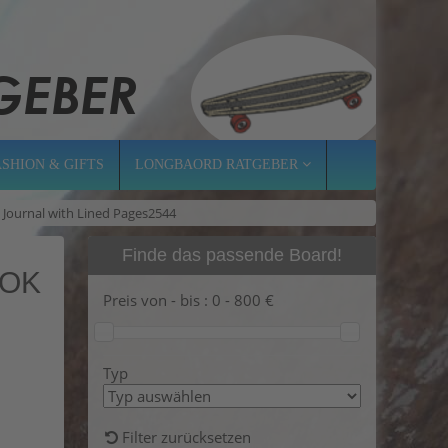
ASHION & GIFTS
LONGBAORD RATGEBER
 Journal with Lined Pages2544
Finde das passende Board!
OOK
Preis von - bis :
0
-
800
€
Typ
Filter zurücksetzen