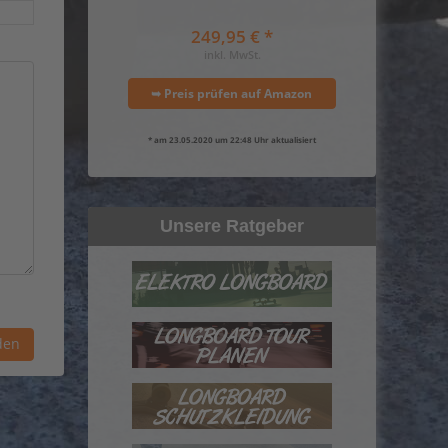
249,95 € *
inkl. MwSt.
➥ Preis prüfen auf Amazon
* am 23.05.2020 um 22:48 Uhr aktualisiert
Unsere Ratgeber