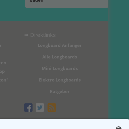
bauen
➠ Direktlinks
r
Longboard Anfänger
Alle Longboards
ten
Mini Longboards
hop
ton"
Elektro Longboards
Ratgeber