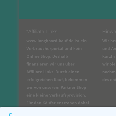
*Affiliate Links
Hinwe
www.longboard-kauf.de ist ein
Wir be
Verbraucherportal und kein
und An
Online Shop. Deshalb
kurzfr
finanzieren wir uns über
wir Si
Affiliate Links. Durch einen
nochma
erfolgreichen Kauf, bekommen
des en
wir von unserem Partner Shop
eine kleine Verkaufsprovision.
Für den Käufer entstehen dabei
natürlich keine Kosten.