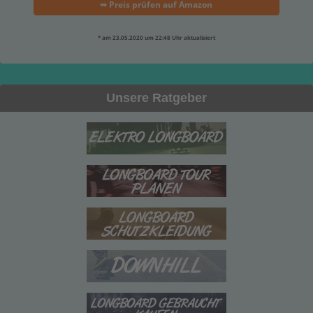
➥ Preis prüfen auf Amazon
* am 23.05.2020 um 22:48 Uhr aktualisiert
Unsere Ratgeber