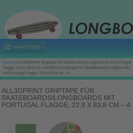
TOGGLE
NAVIGATION
NAVIGATION
Startseite
» All3DPrint Griptape für Skateboards/Longboards mit Portugal
Flagge, 22,9 x 83,8 cm » All3DPrint Griptape für Skateboards/Longboards
mit Portugal Flagge, 22,9 x 83,8 cm – 4
ALL3DPRINT GRIPTAPE FÜR
SKATEBOARDS/LONGBOARDS MIT
PORTUGAL FLAGGE, 22,9 X 83,8 CM – 4