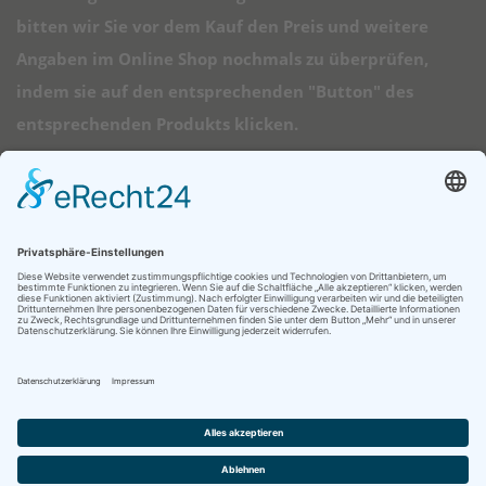
bitten wir Sie vor dem Kauf den Preis und weitere
Angaben im Online Shop nochmals zu überprüfen,
indem sie auf den entsprechenden "Button" des
entsprechenden Produkts klicken.
➠ Direktlinks
Longboard Anfänger
Alle Longboards
Mini Longboards
Elektro Longboards
Ratgeber