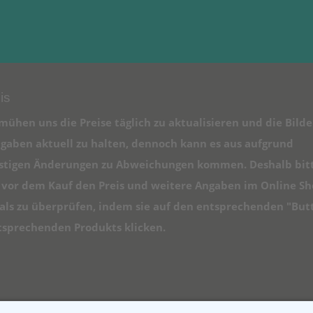
is
mühen uns die Preise täglich zu aktualisieren und die Bilde
gaben aktuell zu halten, dennoch kann es aus aufgrund
istigen Änderungen zu Abweichungen kommen. Deshalb bit
e vor dem Kauf den Preis und weitere Angaben im Online S
ls zu überprüfen, indem sie auf den entsprechenden "But
tsprechenden Produkts klicken.