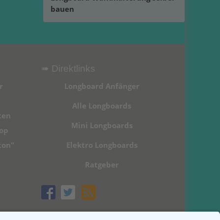
bauen
➠ Direktlinks
r
Longboard Anfänger
Alle Longboards
ten
Mini Longboards
hop
ton"
Elektro Longboards
Ratgeber