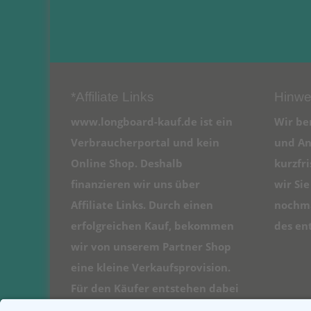
*Affiliate Links
Hinwe
www.longboard-kauf.de ist ein
Wir be
Verbraucherportal und kein
und An
Online Shop. Deshalb
kurzfr
finanzieren wir uns über
wir Si
Affiliate Links. Durch einen
nochma
erfolgreichen Kauf, bekommen
des en
wir von unserem Partner Shop
eine kleine Verkaufsprovision.
Für den Käufer entstehen dabei
natürlich keine Kosten.