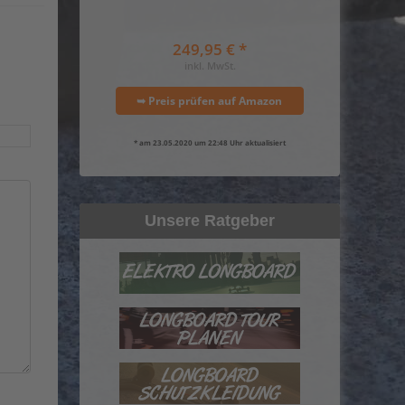
249,95 € *
inkl. MwSt.
➥ Preis prüfen auf Amazon
* am 23.05.2020 um 22:48 Uhr aktualisiert
Unsere Ratgeber