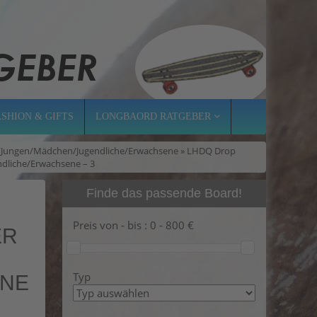
ASHION & GIFTS
LONGBAORD RATGEBER
der/Jungen/Mädchen/Jugendliche/Erwachsene » LHDQ Drop
ndliche/Erwachsene – 3
Finde das passende Board!
Preis von - bis :
0
-
800
€
ER
Typ
ENE