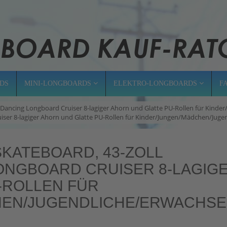
DS
MINI-LONGBOARDS
ELEKTRO-LONGBOARDS
F
 Dancing Longboard Cruiser 8-lagiger Ahorn und Glatte PU-Rollen für Kin
iser 8-lagiger Ahorn und Glatte PU-Rollen für Kinder/Jungen/Mädchen/Juge
KATEBOARD, 43-ZOLL
ONGBOARD CRUISER 8-LAGIG
-ROLLEN FÜR
HEN/JUGENDLICHE/ERWACHS