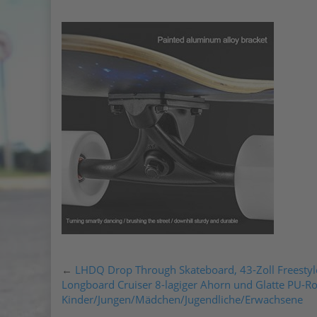
←
LHDQ Drop Through Skateboard, 43-Zoll Freestyl
Longboard Cruiser 8-lagiger Ahorn und Glatte PU-Ro
Kinder/Jungen/Mädchen/Jugendliche/Erwachsene