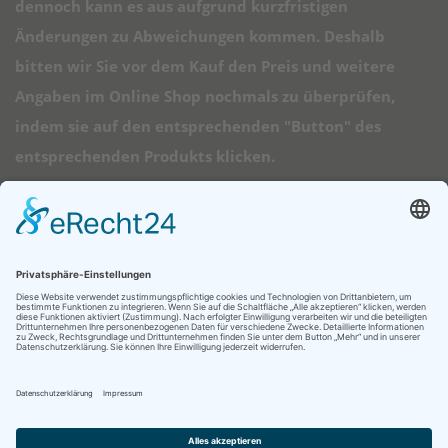
dennoch kann es aus aufgrund kurzfristigen
Änderungen zu Abweichungen kommen. Deshalb
bitten wir Sie vor dem Kauf den Preis und weitere
Angaben im Online Shop nochmals zu überprüfen,
indem sie auf den entsprechenden "Button" des
entsprechenden Produkts klicken.
➠ Direktlinks
Longboard Anfänger
Alle Longboards
Mini Longboards
Elektro Longboards
Ratgeber