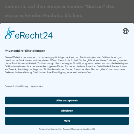
indem sie auf den entsprechenden "Button" des
entsprechenden Produkts klicken.
➠ Direktlinks
Longboard Anfänger
Alle Longboards
Mini Longboards
Elektro Longboards
Ratgeber
© 2026 - Longboard Kauf - Diese Seite läuft mit dem Affiliate Theme
von
AffiliSeo