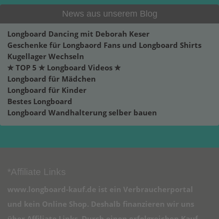
News aus unserem Blog
Longboard Dancing mit Deborah Keser
Geschenke für Longbaord Fans und Longboard Shirts
Kugellager Wechseln
✮ TOP 5 ✮ Longboard Videos ✮
Longboard für Mädchen
Longboard für Kinder
Bestes Longboard
Longboard Wandhalterung selber bauen
*Affiliate Links
www.longboard-kauf.de ist ein Verbraucherportal
und kein Online Shop. Deshalb finanzieren wir uns
über Affiliate Links. Durch einen erfolgreichen Kauf,