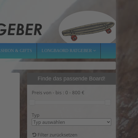
ASHION & GIFTS
LONGBAORD RATGEBER
Finde das passende Board!
Preis von - bis :
0
-
800
€
Typ
Filter zurücksetzen