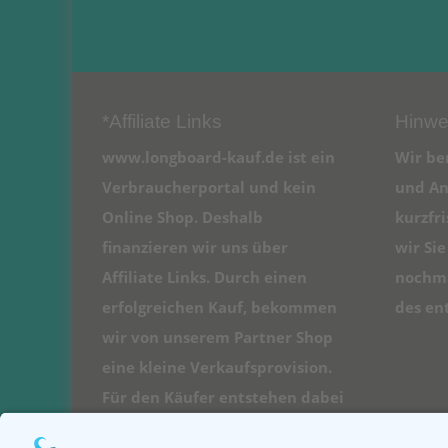
*Affiliate Links
Hinwe
www.longboard-kauf.de ist ein
Wir be
Verbraucherportal und kein
und An
Online Shop. Deshalb
kurzfr
finanzieren wir uns über
wir Si
Affiliate Links. Durch einen
nochma
erfolgreichen Kauf, bekommen
des en
wir von unserem Partner Shop
eine kleine Verkaufsprovision.
Für den Käufer entstehen dabei
natürlich keine Kosten.