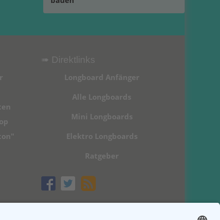
bauen
➠ Direktlinks
r
Longboard Anfänger
Alle Longboards
ten
Mini Longboards
hop
ton"
Elektro Longboards
Ratgeber