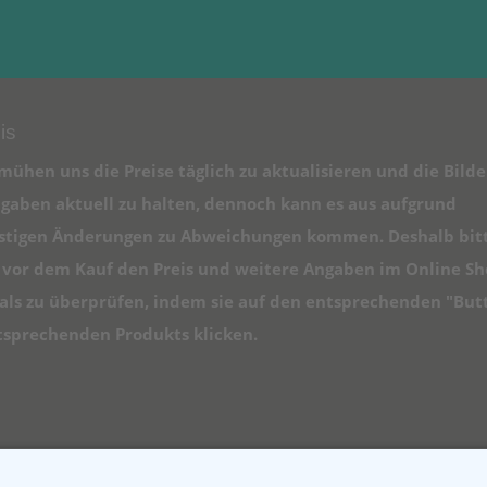
is
mühen uns die Preise täglich zu aktualisieren und die Bilde
gaben aktuell zu halten, dennoch kann es aus aufgrund
istigen Änderungen zu Abweichungen kommen. Deshalb bit
e vor dem Kauf den Preis und weitere Angaben im Online S
ls zu überprüfen, indem sie auf den entsprechenden "But
tsprechenden Produkts klicken.