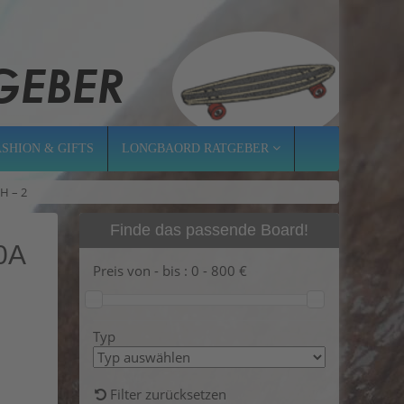
ASHION & GIFTS
LONGBAORD RATGEBER
H – 2
Finde das passende Board!
0A
Preis von - bis :
0
-
800
€
Typ
Filter zurücksetzen