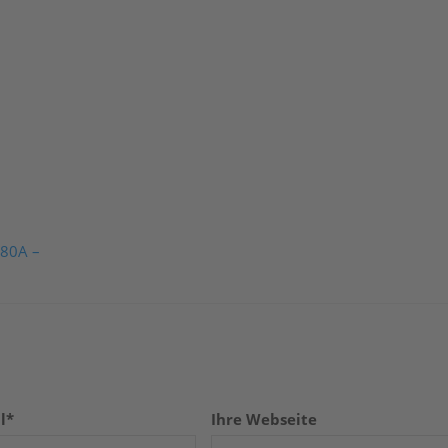
 80A –
l*
Ihre Webseite