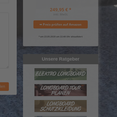
249,95 € *
inkl. MwSt.
➥ Preis prüfen auf Amazon
* am 23.05.2020 um 22:48 Uhr aktualisiert
Unsere Ratgeber