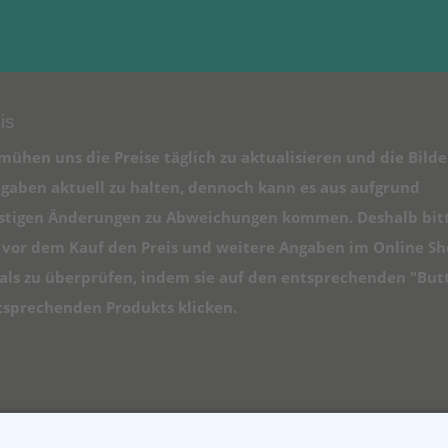
is
mühen uns die Preise täglich zu aktualisieren und die Bilde
gaben aktuell zu halten, dennoch kann es aus aufgrund
istigen Änderungen zu Abweichungen kommen. Deshalb bit
e vor dem Kauf den Preis und weitere Angaben im Online S
ls zu überprüfen, indem sie auf den entsprechenden "But
tsprechenden Produkts klicken.