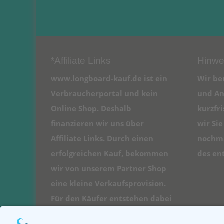
*Affiliate Links
Hinwe
www.longboard-kauf.de ist ein
Wir be
Verbraucherportal und kein
und An
Online Shop. Deshalb
kurzfr
finanzieren wir uns über
wir Si
Affiliate Links. Durch einen
nochma
erfolgreichen Kauf, bekommen
des en
wir von unserem Partner Shop
eine kleine Verkaufsprovision.
Für den Käufer entstehen dabei
natürlich keine Kosten.