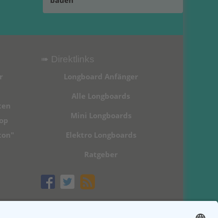
bauen
➠ Direktlinks
r
Longboard Anfänger
Alle Longboards
ten
Mini Longboards
hop
ton"
Elektro Longboards
Ratgeber