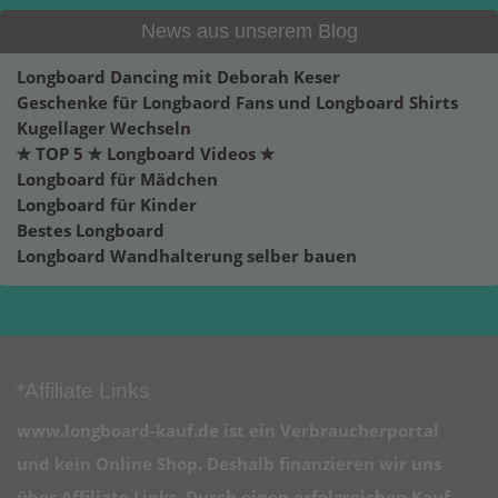
News aus unserem Blog
Longboard Dancing mit Deborah Keser
Geschenke für Longbaord Fans und Longboard Shirts
Kugellager Wechseln
✮ TOP 5 ✮ Longboard Videos ✮
Longboard für Mädchen
Longboard für Kinder
Bestes Longboard
Longboard Wandhalterung selber bauen
*Affiliate Links
www.longboard-kauf.de ist ein Verbraucherportal
und kein Online Shop. Deshalb finanzieren wir uns
über Affiliate Links. Durch einen erfolgreichen Kauf,