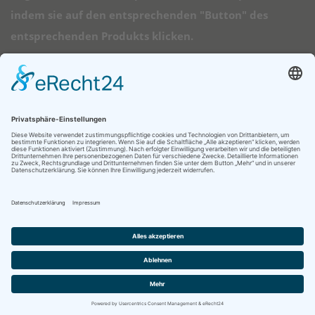
indem sie auf den entsprechenden "Button" des
entsprechenden Produkts klicken.
➠ Direktlinks
Longboard Anfänger
Alle Longboards
Mini Longboards
Elektro Longboards
Ratgeber
© 2026 - Longboard Kauf - Diese Seite läuft mit dem Affiliate Theme
von
AffiliSeo