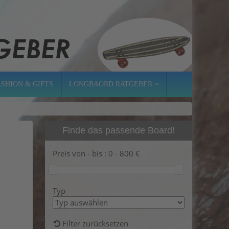
ASHION & GIFTS
LONGBAORD RATGEBER
Finde das passende Board!
1
Preis von - bis :
0
-
800
€
Typ
Filter zurücksetzen