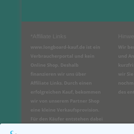
*Affiliate Links
Hinwe
www.longboard-kauf.de ist ein
Wir be
Verbraucherportal und kein
und An
Online Shop. Deshalb
kurzfr
finanzieren wir uns über
wir Si
Affiliate Links. Durch einen
nochma
erfolgreichen Kauf, bekommen
des en
wir von unserem Partner Shop
eine kleine Verkaufsprovision.
Für den Käufer entstehen dabei
natürlich keine Kosten.