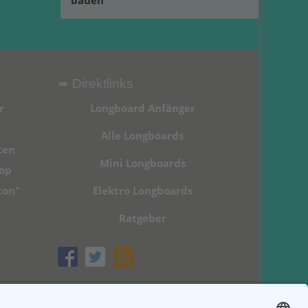
bauen
➠ Direktlinks
r
Longboard Anfänger
Alle Longboards
ten
Mini Longboards
hop
ton"
Elektro Longboards
Ratgeber