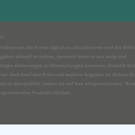
is
mühen uns die Preise täglich zu aktualisieren und die Bilde
gaben aktuell zu halten, dennoch kann es aus aufgrund
istigen Änderungen zu Abweichungen kommen. Deshalb bit
e vor dem Kauf den Preis und weitere Angaben im Online S
ls zu überprüfen, indem sie auf den entsprechenden "But
tsprechenden Produkts klicken.