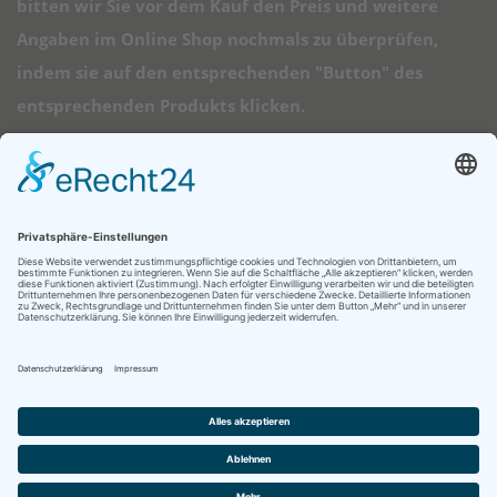
bitten wir Sie vor dem Kauf den Preis und weitere
Angaben im Online Shop nochmals zu überprüfen,
indem sie auf den entsprechenden "Button" des
entsprechenden Produkts klicken.
➠ Direktlinks
Longboard Anfänger
Alle Longboards
Mini Longboards
Elektro Longboards
Ratgeber
© 2026 - Longboard Kauf - Diese Seite läuft mit dem Affiliate Theme