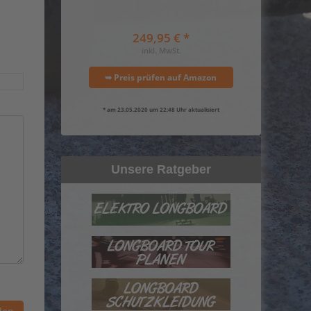
249,95 € *
inkl. MwSt.
➥ Preis prüfen auf Amazon
* am 23.05.2020 um 22:48 Uhr aktualisiert
Unsere Ratgeber