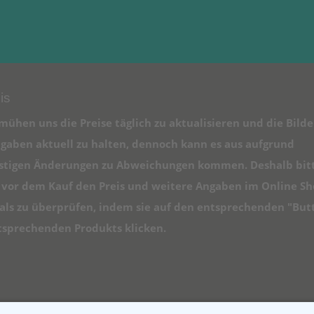
is
mühen uns die Preise täglich zu aktualisieren und die Bilde
gaben aktuell zu halten, dennoch kann es aus aufgrund
istigen Änderungen zu Abweichungen kommen. Deshalb bit
e vor dem Kauf den Preis und weitere Angaben im Online S
ls zu überprüfen, indem sie auf den entsprechenden "But
tsprechenden Produkts klicken.