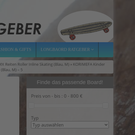
ASHION & GIFTS
LONGBAORD RATGEBER
 Reiten Roller Inline Skating (Blau, M) » KORIMEFA Kinder
(Blau, M) – 5
Finde das passende Board!
Preis von - bis :
0
-
800
€
Typ