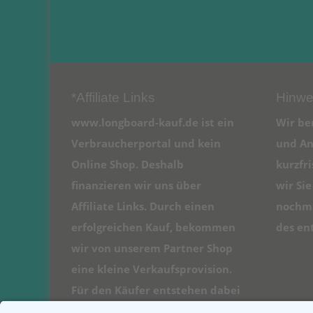
*Affiliate Links
Hinwe
www.longboard-kauf.de ist ein
Wir be
Verbraucherportal und kein
und An
Online Shop. Deshalb
kurzfr
finanzieren wir uns über
wir Si
Affiliate Links. Durch einen
nochma
erfolgreichen Kauf, bekommen
des en
wir von unserem Partner Shop
eine kleine Verkaufsprovision.
Für den Käufer entstehen dabei
natürlich keine Kosten.