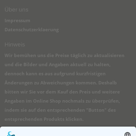
Über uns
Impressum
Datenschutzerklaerung
Hinweis
Wir bemühen uns die Preise täglich zu aktualisieren
und die Bilder und Angaben aktuell zu halten,
dennoch kann es aus aufgrund kurzfristigen
Änderungen zu Abweichungen kommen. Deshalb
bitten wir Sie vor dem Kauf den Preis und weitere
Angaben im Online Shop nochmals zu überprüfen,
indem sie auf den entsprechenden "Button" des
entsprechenden Produkts klicken.
➠ Direktlinks