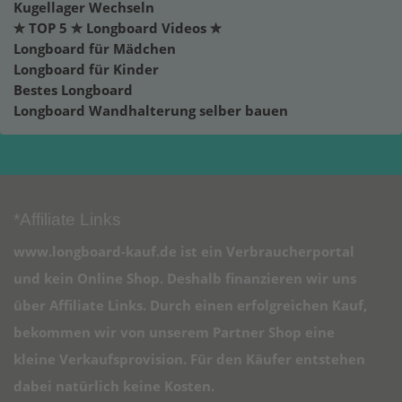
Kugellager Wechseln
✮ TOP 5 ✮ Longboard Videos ✮
Longboard für Mädchen
Longboard für Kinder
Bestes Longboard
Longboard Wandhalterung selber bauen
*Affiliate Links
www.longboard-kauf.de ist ein Verbraucherportal
und kein Online Shop. Deshalb finanzieren wir uns
über Affiliate Links. Durch einen erfolgreichen Kauf,
bekommen wir von unserem Partner Shop eine
kleine Verkaufsprovision. Für den Käufer entstehen
dabei natürlich keine Kosten.