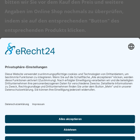
bitten wir Sie vor dem Kauf den Preis und weitere
Angaben im Online Shop nochmals zu überprüfen,
indem sie auf den entsprechenden "Button" des
entsprechenden Produkts klicken.
➠ Direktlinks
Longboard Anfänger
Alle Longboards
Mini Longboards
Elektro Longboards
Ratgeber
© 2026 - Longboard Kauf - Diese Seite läuft mit dem Affiliate Theme