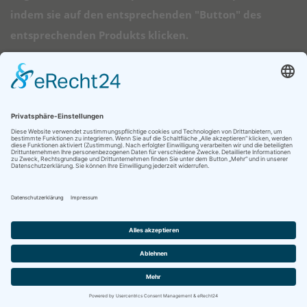
indem sie auf den entsprechenden "Button" des
entsprechenden Produkts klicken.
➠ Direktlinks
Longboard Anfänger
Alle Longboards
Mini Longboards
Elektro Longboards
Ratgeber
© 2026 - Longboard Kauf - Diese Seite läuft mit dem Affiliate Theme
von
AffiliSeo