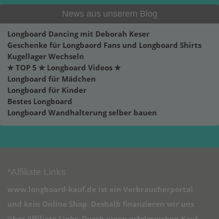
News aus unserem Blog
Longboard Dancing mit Deborah Keser
Geschenke für Longbaord Fans und Longboard Shirts
Kugellager Wechseln
✮ TOP 5 ✮ Longboard Videos ✮
Longboard für Mädchen
Longboard für Kinder
Bestes Longboard
Longboard Wandhalterung selber bauen
*Affiliate Links
www.longboard-kauf.de ist ein Verbraucherportal
und kein Online Shop. Deshalb finanzieren wir uns
über Affiliate Links. Durch einen erfolgreichen Kauf,