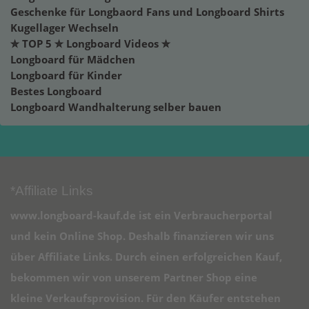
Geschenke für Longbaord Fans und Longboard Shirts
Kugellager Wechseln
✮ TOP 5 ✮ Longboard Videos ✮
Longboard für Mädchen
Longboard für Kinder
Bestes Longboard
Longboard Wandhalterung selber bauen
*Affiliate Links
www.longboard-kauf.de ist ein Verbraucherportal
und kein Online Shop. Deshalb finanzieren wir uns
über Affiliate Links. Durch einen erfolgreichen Kauf,
bekommen wir von unserem Partner Shop eine
kleine Verkaufsprovision. Für den Käufer entstehen