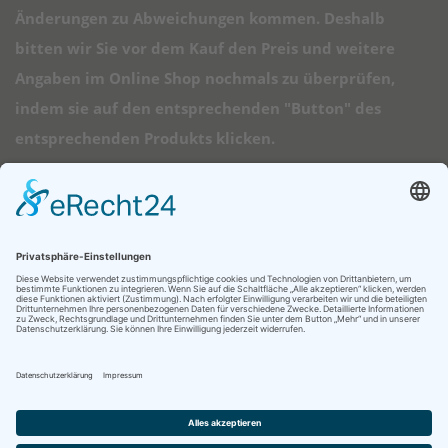
Änderungen zu Abweichungen kommen. Deshalb
bitten wir Sie vor dem Kauf den Preis und weitere
Angaben im Online Shop nochmals zu überprüfen,
indem sie auf den entsprechenden "Button" des
entsprechenden Produkts klicken.
➠ Direktlinks
Longboard Anfänger
Alle Longboards
Mini Longboards
Elektro Longboards
Ratgeber