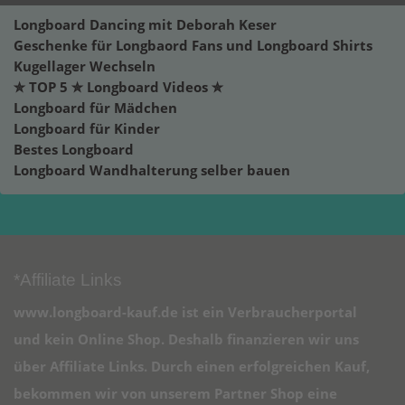
Longboard Dancing mit Deborah Keser
Geschenke für Longbaord Fans und Longboard Shirts
Kugellager Wechseln
✮ TOP 5 ✮ Longboard Videos ✮
Longboard für Mädchen
Longboard für Kinder
Bestes Longboard
Longboard Wandhalterung selber bauen
*Affiliate Links
www.longboard-kauf.de ist ein Verbraucherportal
und kein Online Shop. Deshalb finanzieren wir uns
über Affiliate Links. Durch einen erfolgreichen Kauf,
bekommen wir von unserem Partner Shop eine