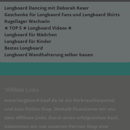
Longboard Dancing mit Deborah Keser
Geschenke für Longbaord Fans und Longboard Shirts
Kugellager Wechseln
✮ TOP 5 ✮ Longboard Videos ✮
Longboard für Mädchen
Longboard für Kinder
Bestes Longboard
Longboard Wandhalterung selber bauen
*Affiliate Links
www.longboard-kauf.de ist ein Verbraucherportal
und kein Online Shop. Deshalb finanzieren wir uns
über Affiliate Links. Durch einen erfolgreichen Kauf,
bekommen wir von unserem Partner Shop eine