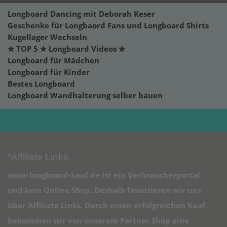
Longboard Dancing mit Deborah Keser
Geschenke für Longbaord Fans und Longboard Shirts
Kugellager Wechseln
✮ TOP 5 ✮ Longboard Videos ✮
Longboard für Mädchen
Longboard für Kinder
Bestes Longboard
Longboard Wandhalterung selber bauen
*Affiliate Links
www.longboard-kauf.de ist ein Verbraucherportal
und kein Online Shop. Deshalb finanzieren wir uns
über Affiliate Links. Durch einen erfolgreichen Kauf,
bekommen wir von unserem Partner Shop eine