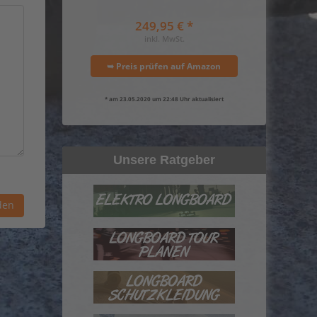
249,95 € *
inkl. MwSt.
➥ Preis prüfen auf Amazon
* am 23.05.2020 um 22:48 Uhr aktualisiert
Unsere Ratgeber