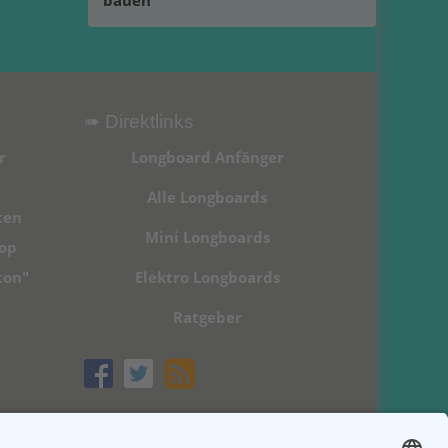
bauen
➠ Direktlinks
r
Longboard Anfänger
Alle Longboards
ten
Mini Longboards
hop
ton"
Elektro Longboards
Ratgeber