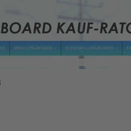
DS
MINI-LONGBOARDS
ELEKTRO-LONGBOARDS
F
3