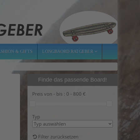
ASHION & GIFTS
LONGBAORD RATGEBER
Finde das passende Board!
Preis von - bis :
0
-
800
€
Typ
Filter zurücksetzen