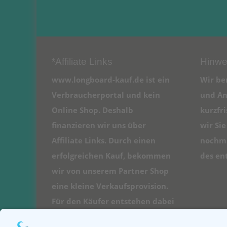
*Affiliate Links
Hinwe
www.longboard-kauf.de ist ein
Wir be
Verbraucherportal und kein
und An
Online Shop. Deshalb
kurzfr
finanzieren wir uns über
wir Si
Affiliate Links. Durch einen
nochma
erfolgreichen Kauf, bekommen
des en
wir von unserem Partner Shop
eine kleine Verkaufsprovision.
Für den Käufer entstehen dabei
natürlich keine Kosten.