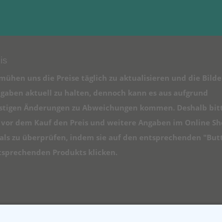
is
mühen uns die Preise täglich zu aktualisieren und die Bilde
gaben aktuell zu halten, dennoch kann es aus aufgrund
istigen Änderungen zu Abweichungen kommen. Deshalb bit
e vor dem Kauf den Preis und weitere Angaben im Online S
ls zu überprüfen, indem sie auf den entsprechenden "But
tsprechenden Produkts klicken.