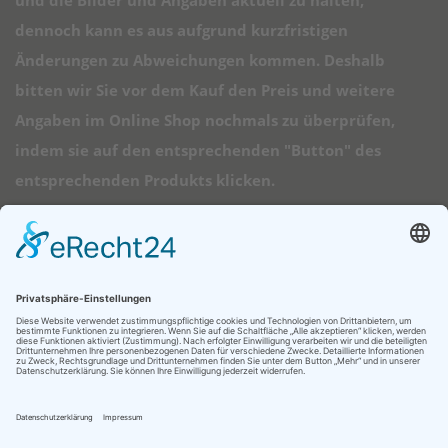
dennoch kann es aus aufgrund kurzfristigen
Änderungen zu Abweichungen kommen. Deshalb
bitten wir Sie vor dem Kauf den Preis und weitere
Angaben im Online Shop nochmals zu überprüfen,
indem sie auf den entsprechenden "Button" des
entsprechenden Produkts klicken.
➠ Direktlinks
Longboard Anfänger
Alle Longboards
Mini Longboards
Elektro Longboards
Ratgeber