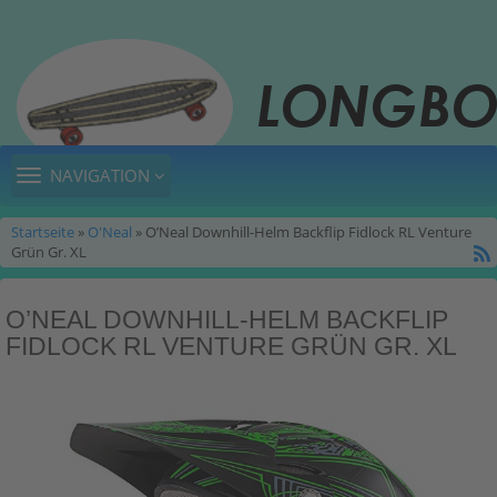
TOGGLE
NAVIGATION
NAVIGATION
Startseite
»
O'Neal
» O’Neal Downhill-Helm Backflip Fidlock RL Venture
Grün Gr. XL
O’NEAL DOWNHILL-HELM BACKFLIP
FIDLOCK RL VENTURE GRÜN GR. XL