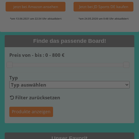
jetzt bei Amazon ansehen
Jetzt bei JD Sports DE kaufen
*am 13.06.2021 um 22:34 Uhr aktualisiert
*am 24.05.2020 um 0:48 Uhr aktualisiert
Finde das passende Board!
Preis von - bis :
0
-
800
€
Typ
Filter zurücksetzen
Unser Favorit