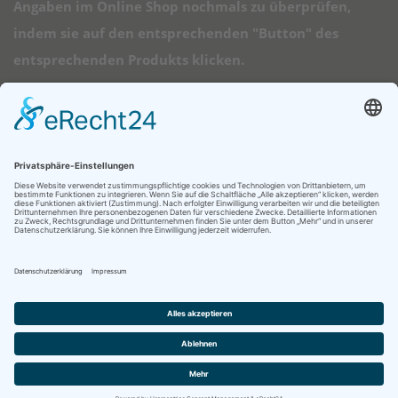
Angaben im Online Shop nochmals zu überprüfen,
indem sie auf den entsprechenden "Button" des
entsprechenden Produkts klicken.
➠ Direktlinks
Longboard Anfänger
Alle Longboards
Mini Longboards
Elektro Longboards
Ratgeber
© 2026 - Longboard Kauf - Diese Seite läuft mit dem Affiliate Theme
von
AffiliSeo