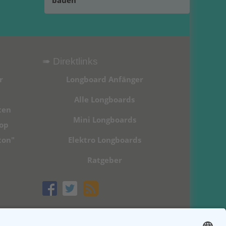
bauen
➠ Direktlinks
r
Longboard Anfänger
Alle Longboards
ten
Mini Longboards
hop
ton"
Elektro Longboards
Ratgeber