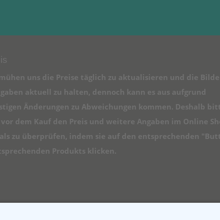
is
mühen uns die Preise täglich zu aktualisieren und die Bilde
gaben aktuell zu halten, dennoch kann es aus aufgrund
istigen Änderungen zu Abweichungen kommen. Deshalb bit
e vor dem Kauf den Preis und weitere Angaben im Online S
ls zu überprüfen, indem sie auf den entsprechenden "But
tsprechenden Produkts klicken.