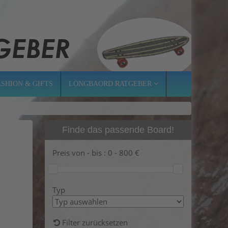
ASHION & GIFTS
LONGBAORD RATGEBER
Finde das passende Board!
Preis von - bis :
0
-
800
€
Typ
Filter zurücksetzen