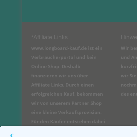
*Affiliate Links
Hinwe
www.longboard-kauf.de ist ein
Wir be
Verbraucherportal und kein
und An
Online Shop. Deshalb
kurzfr
finanzieren wir uns über
wir Si
Affiliate Links. Durch einen
nochma
erfolgreichen Kauf, bekommen
des en
wir von unserem Partner Shop
eine kleine Verkaufsprovision.
Für den Käufer entstehen dabei
natürlich keine Kosten.