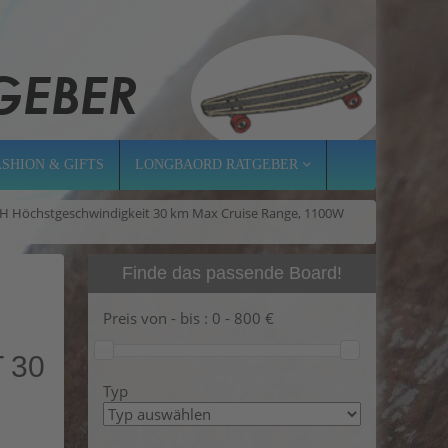
ASHION & GIFTS
LONGBAORD RATGEBER
/H Höchstgeschwindigkeit 30 km Max Cruise Range, 1100W
Finde das passende Board!
Preis von - bis :
0
-
800
€
0 K
Typ