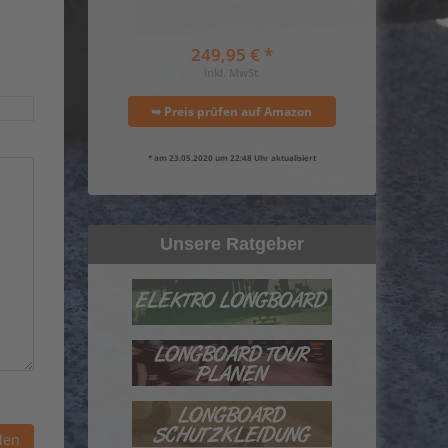
249,95 € *
inkl. MwSt.
➥ Preis prüfen auf Amazon
* am 23.05.2020 um 22:48 Uhr aktualisiert
Unsere Ratgeber