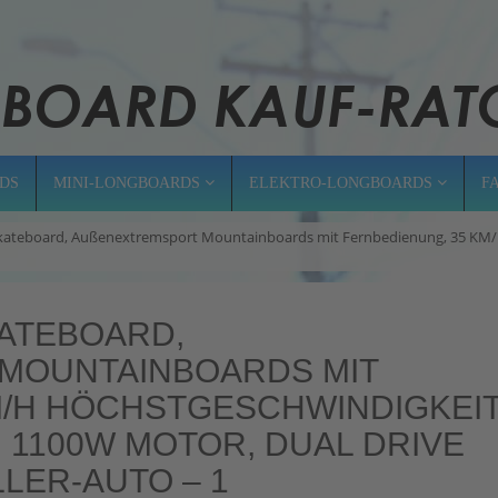
DS
MINI-LONGBOARDS
ELEKTRO-LONGBOARDS
F
d-Skateboard, Außenextremsport Mountainboards mit Fernbedienung, 35 KM
ATEBOARD,
OUNTAINBOARDS MIT F
H HÖCHSTGESCHWINDIGKEIT 3
1100W MOTOR, DUAL DRIVE V
ER-AUTO – 1