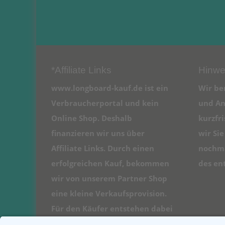
*Affiliate Links
Hinwe
www.longboard-kauf.de ist ein
Wir be
Verbraucherportal und kein
und An
Online Shop. Deshalb
kurzfr
finanzieren wir uns über
wir Si
Affiliate Links. Durch einen
nochma
erfolgreichen Kauf, bekommen
des en
wir von unserem Partner Shop
eine kleine Verkaufsprovision.
Für den Käufer entstehen dabei
natürlich keine Kosten.