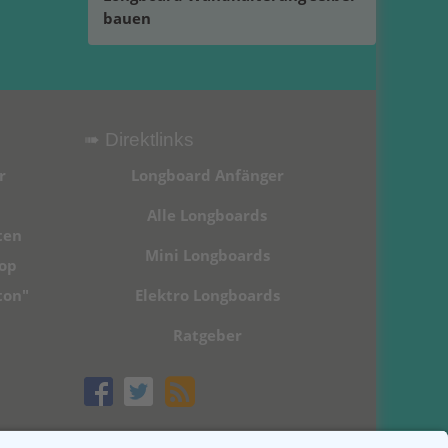
bauen
➠ Direktlinks
r
Longboard Anfänger
Alle Longboards
ten
Mini Longboards
hop
ton"
Elektro Longboards
Ratgeber