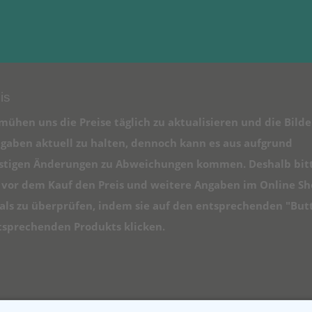
is
mühen uns die Preise täglich zu aktualisieren und die Bilde
gaben aktuell zu halten, dennoch kann es aus aufgrund
istigen Änderungen zu Abweichungen kommen. Deshalb bit
e vor dem Kauf den Preis und weitere Angaben im Online S
ls zu überprüfen, indem sie auf den entsprechenden "But
tsprechenden Produkts klicken.