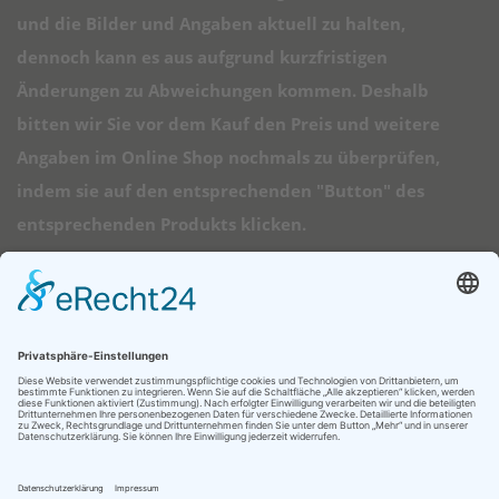
und die Bilder und Angaben aktuell zu halten,
dennoch kann es aus aufgrund kurzfristigen
Änderungen zu Abweichungen kommen. Deshalb
bitten wir Sie vor dem Kauf den Preis und weitere
Angaben im Online Shop nochmals zu überprüfen,
indem sie auf den entsprechenden "Button" des
entsprechenden Produkts klicken.
➠ Direktlinks
Longboard Anfänger
Alle Longboards
Mini Longboards
Elektro Longboards
Ratgeber