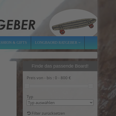
ASHION & GIFTS
LONGBAORD RATGEBER
Finde das passende Board!
Preis von - bis :
0
-
800
€
Typ
Filter zurücksetzen