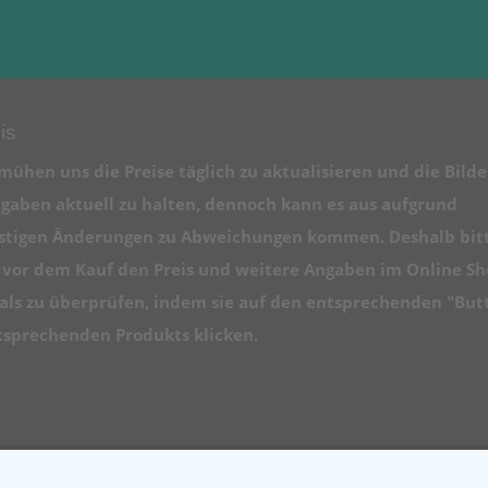
is
mühen uns die Preise täglich zu aktualisieren und die Bilde
gaben aktuell zu halten, dennoch kann es aus aufgrund
istigen Änderungen zu Abweichungen kommen. Deshalb bit
e vor dem Kauf den Preis und weitere Angaben im Online S
ls zu überprüfen, indem sie auf den entsprechenden "But
tsprechenden Produkts klicken.