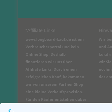
*Affiliate Links
Hinwe
www.longboard-kauf.de ist ein
Wir be
Verbraucherportal und kein
und An
Online Shop. Deshalb
kurzfr
finanzieren wir uns über
wir Si
Affiliate Links. Durch einen
nochma
erfolgreichen Kauf, bekommen
des en
wir von unserem Partner Shop
eine kleine Verkaufsprovision.
Für den Käufer entstehen dabei
natürlich keine Kosten.