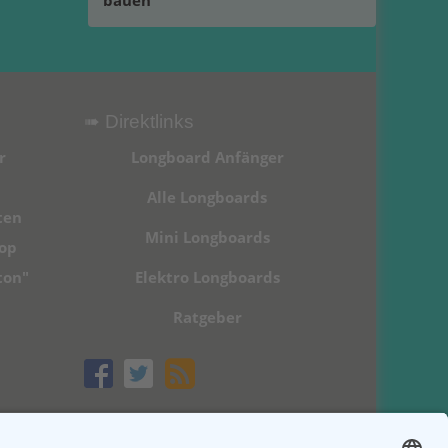
bauen
➠ Direktlinks
r
Longboard Anfänger
Alle Longboards
ten
Mini Longboards
hop
ton"
Elektro Longboards
Ratgeber