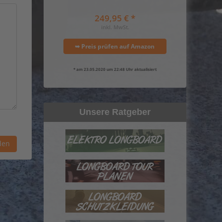
249,95 € *
inkl. MwSt.
➥ Preis prüfen auf Amazon
* am 23.05.2020 um 22:48 Uhr aktualisiert
Unsere Ratgeber