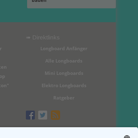
bauen
➠ Direktlinks
r
Longboard Anfänger
Alle Longboards
ten
Mini Longboards
hop
ton"
Elektro Longboards
Ratgeber