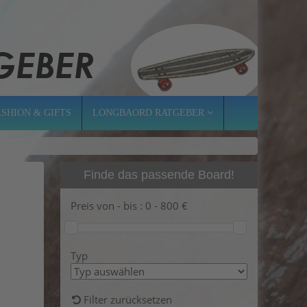
ASHION & GIFTS
LONGBAORD RATGEBER
Finde das passende Board!
Preis von - bis :
0
-
800
€
Typ
Filter zurücksetzen