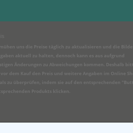
is
mühen uns die Preise täglich zu aktualisieren und die Bilde
gaben aktuell zu halten, dennoch kann es aus aufgrund
istigen Änderungen zu Abweichungen kommen. Deshalb bit
e vor dem Kauf den Preis und weitere Angaben im Online S
ls zu überprüfen, indem sie auf den entsprechenden "But
tsprechenden Produkts klicken.