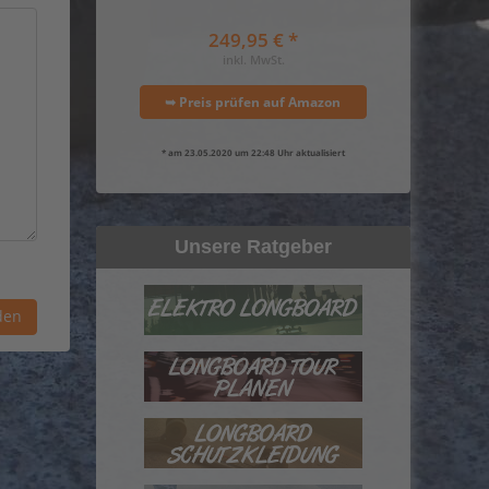
249,95 € *
inkl. MwSt.
➥ Preis prüfen auf Amazon
* am 23.05.2020 um 22:48 Uhr aktualisiert
Unsere Ratgeber