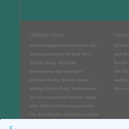
*Affiliate Links
Hinwe
www.longboard-kauf.de ist ein
Wir be
Verbraucherportal und kein
und An
Online Shop. Deshalb
kurzfr
finanzieren wir uns über
wir Si
Affiliate Links. Durch einen
nochma
erfolgreichen Kauf, bekommen
des en
wir von unserem Partner Shop
eine kleine Verkaufsprovision.
Für den Käufer entstehen dabei
natürlich keine Kosten.