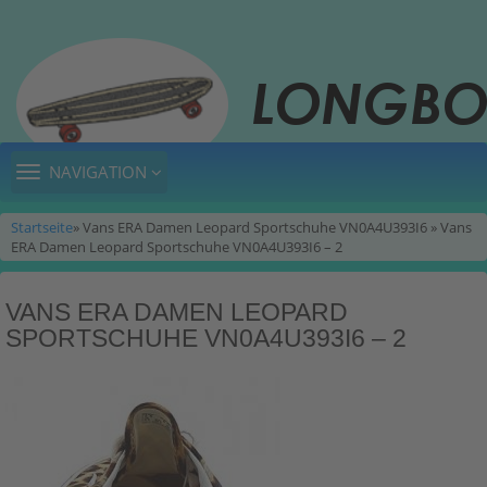
TOGGLE
NAVIGATION
NAVIGATION
Startseite
» Vans ERA Damen Leopard Sportschuhe VN0A4U393I6 » Vans
ERA Damen Leopard Sportschuhe VN0A4U393I6 – 2
VANS ERA DAMEN LEOPARD
SPORTSCHUHE VN0A4U393I6 – 2