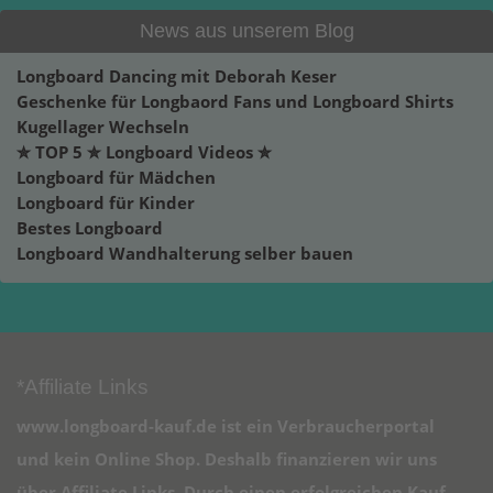
News aus unserem Blog
Longboard Dancing mit Deborah Keser
Geschenke für Longbaord Fans und Longboard Shirts
Kugellager Wechseln
✮ TOP 5 ✮ Longboard Videos ✮
Longboard für Mädchen
Longboard für Kinder
Bestes Longboard
Longboard Wandhalterung selber bauen
*Affiliate Links
www.longboard-kauf.de ist ein Verbraucherportal
und kein Online Shop. Deshalb finanzieren wir uns
über Affiliate Links. Durch einen erfolgreichen Kauf,