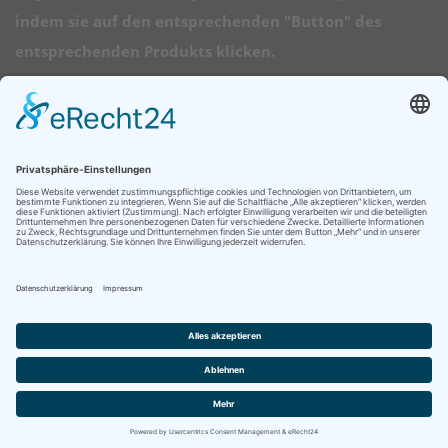
indem sie auf den entsprechenden "Button" des
entsprechenden Produkts klicken.
➠ Direktlinks
Longboard Anfänger
Alle Longboards
Mini Longboards
Elektro Longboards
Ratgeber
© 2026 - Longboard Kauf - Diese Seite läuft mit dem Affiliate Theme
von
AffiliSeo