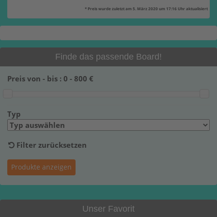
* Preis wurde zuletzt am 5. März 2020 um 17:16 Uhr aktualisiert
Finde das passende Board!
Preis von - bis :
0
-
800
€
Typ
Filter zurücksetzen
Unser Favorit