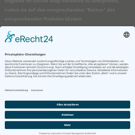
Angaben im Online Shop nochmals zu überprüfen,
indem sie auf den entsprechenden "Button" des
entsprechenden Produkts klicken.
➠ Direktlinks
Longboard Anfänger
Alle Longboards
Mini Longboards
Elektro Longboards
Ratgeber
© 2026 - Longboard Kauf - Diese Seite läuft mit dem Affiliate Theme
von
AffiliSeo