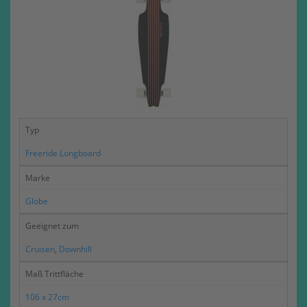
Typ
Freeride Longboard
Marke
Globe
Geeignet zum
Cruisen
,
Downhill
Maß Trittfläche
106 x 27cm