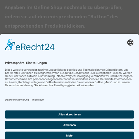
Angaben im Online Shop nochmals zu überprüfen,
indem sie auf den entsprechenden "Button" des
entsprechenden Produkts klicken.
➠ Direktlinks
Longboard Anfänger
Alle Longboards
Mini Longboards
Elektro Longboards
Ratgeber
© 2026 - Longboard Kauf - Diese Seite läuft mit dem Affiliate Theme