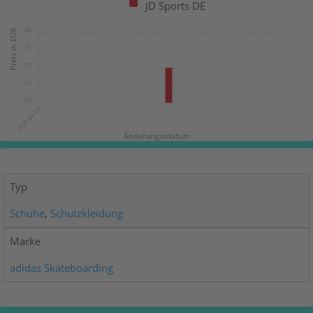
JD Sports DE
80
75
70
65
60
2020-05-23
Typ
Schuhe
,
Schutzkleidung
Marke
adidas Skateboarding