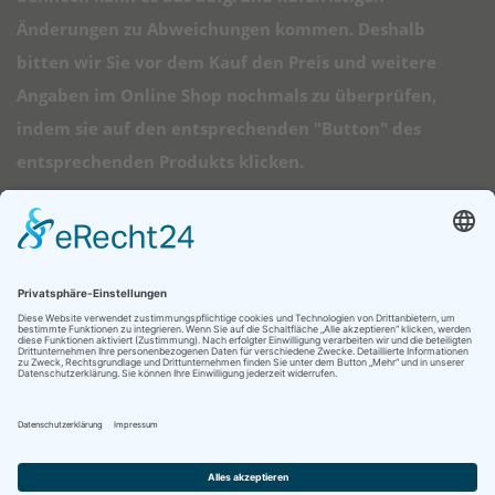
Änderungen zu Abweichungen kommen. Deshalb
bitten wir Sie vor dem Kauf den Preis und weitere
Angaben im Online Shop nochmals zu überprüfen,
indem sie auf den entsprechenden "Button" des
entsprechenden Produkts klicken.
➠ Direktlinks
Longboard Anfänger
Alle Longboards
Mini Longboards
Elektro Longboards
Ratgeber