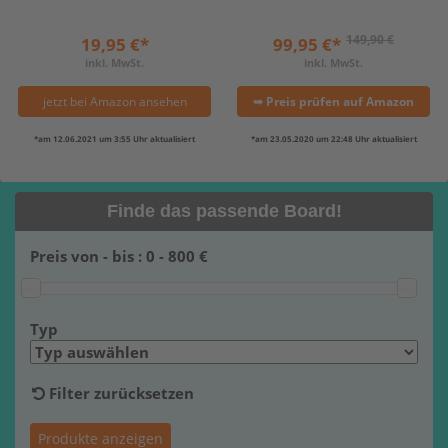
149,90 €
19,95 €*
99,95 €*
inkl. MwSt.
inkl. MwSt.
jetzt bei Amazon ansehen
➥ Preis prüfen auf Amazon
*am 12.06.2021 um 3:55 Uhr aktualisiert
*am 23.05.2020 um 22:48 Uhr aktualisiert
Finde das passende Board!
Preis von - bis :
0
-
800
€
Typ
Filter zurücksetzen