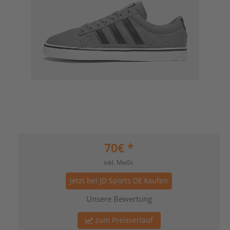
70
€ *
inkl. MwSt.
Jetzt bei JD Sports DE kaufen
Unsere Bewertung
zum Preisverlauf