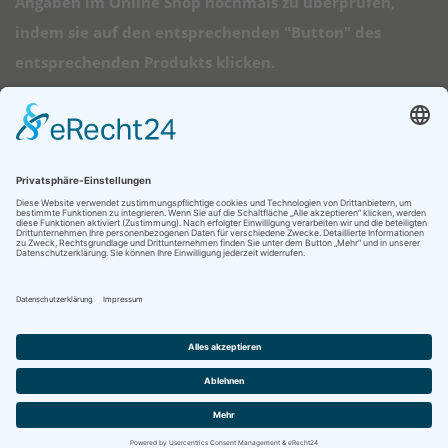
Angaben im Online Shop nochmals zu überprüfen,
indem sie auf den entsprechenden "Button" des
entsprechenden Produkts klicken.
➠ Direktlinks
Longboard Anfänger
Alle Longboards
Mini Longboards
Elektro Longboards
Ratgeber
© 2026 - Longboard Kauf - Diese Seite läuft mit dem Affiliate Theme
von
AffiliSeo