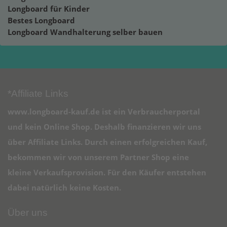
Longboard für Kinder
Bestes Longboard
Longboard Wandhalterung selber bauen
*Affiliate Links
www.longboard-kauf.de ist ein Verbraucherportal
und kein Online Shop. Deshalb finanzieren wir uns
über Affiliate Links. Durch einen erfolgreichen Kauf,
bekommen wir von unserem Partner Shop eine
kleine Verkaufsprovision. Für den Käufer entstehen
dabei natürlich keine Kosten.
Über uns