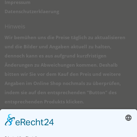
Impressum
Datenschutzerklaerung
Hinweis
Wir bemühen uns die Preise täglich zu aktualisieren
und die Bilder und Angaben aktuell zu halten,
dennoch kann es aus aufgrund kurzfristigen
Änderungen zu Abweichungen kommen. Deshalb
bitten wir Sie vor dem Kauf den Preis und weitere
Angaben im Online Shop nochmals zu überprüfen,
indem sie auf den entsprechenden "Button" des
entsprechenden Produkts klicken.
➠ Direktlinks
Longboard Anfänger
Alle Longboards