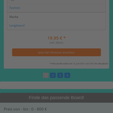
Fashion
Marke
Longboard
19,95 € *
inkl. MwSt.
jetzt bei Amazon ansehen
* Preis wurde zuletzt am 12. Juni 2021 um 3:55 Uhr aktualisiert
1
2
3
4
Finde das passende Board!
Preis von - bis :
0
-
800
€