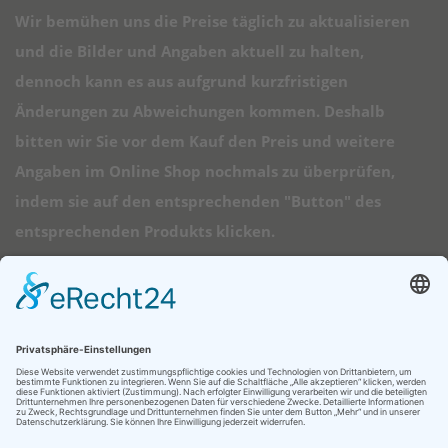
Wir bemühen uns die Preise täglich zu aktualisieren
und die Bilder und Angaben aktuell zu halten,
dennoch kann es aus aufgrund kurzfristigen
Änderungen zu Abweichungen kommen. Deshalb
bitten wir Sie vor dem Kauf den Preis und weitere
Angaben im Online Shop nochmals zu überprüfen,
indem sie auf den entsprechenden "Button" des
entsprechenden Produkts klicken.
➠ Direktlinks
Longboard Anfänger
Alle Longboards
Mini Longboards
Elektro Longboards