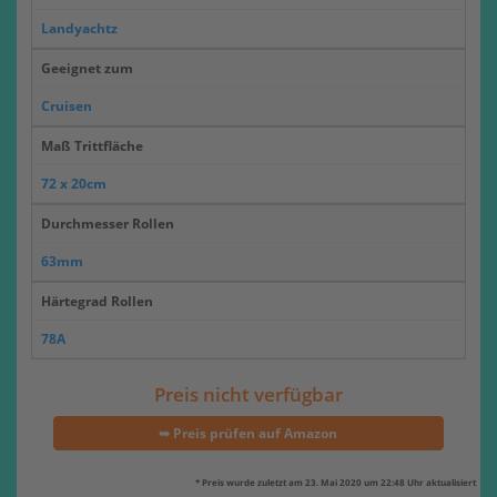
Landyachtz
Geeignet zum
Cruisen
Maß Trittfläche
72 x 20cm
Durchmesser Rollen
63mm
Härtegrad Rollen
78A
Preis nicht verfügbar
➥ Preis prüfen auf Amazon
* Preis wurde zuletzt am 23. Mai 2020 um 22:48 Uhr aktualisiert