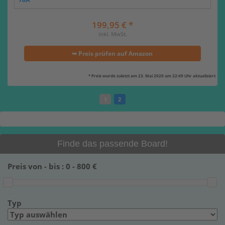
199,95 € *
inkl. MwSt.
➥ Preis prüfen auf Amazon
* Preis wurde zuletzt am 23. Mai 2020 um 22:49 Uhr aktualisiert
1
2
Finde das passende Board!
Preis von - bis :
0
-
800
€
Typ