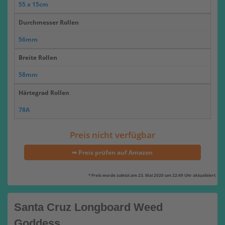
55 x 15cm
Durchmesser Rollen
56mm
Breite Rollen
58mm
Härtegrad Rollen
78A
Preis nicht verfügbar
➥ Preis prüfen auf Amazon
* Preis wurde zuletzt am 23. Mai 2020 um 22:49 Uhr aktualisiert
Santa Cruz Longboard Weed
Goddess