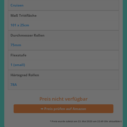
Cruisen
Maß Trittfläche
101 x 25cm
Durchmesser Rollen
75mm
Flexstufe
1 (small)
Härtegrad Rollen
78A
Preis nicht verfügbar
➥ Preis prüfen auf Amazon
* Preis wurde zuletzt am 23. Mai 2020 um 22:49 Uhr aktualisiert