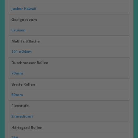
Jucker Hawaii
Geeignet zum
Cruisen
Maß Trittfläche
101 x 24cm
Durchmesser Rollen
70mm
Breite Rollen
50mm
Flexstufe
2 (medium)
Härtegrad Rollen
78A