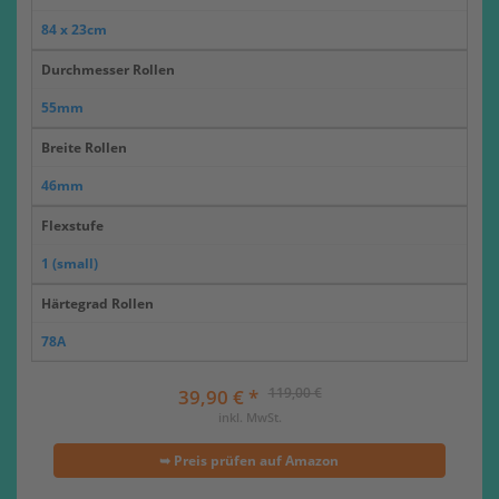
84 x 23cm
Durchmesser Rollen
55mm
Breite Rollen
46mm
Flexstufe
1 (small)
Härtegrad Rollen
78A
119,00 €
39,90 € *
inkl. MwSt.
➥ Preis prüfen auf Amazon