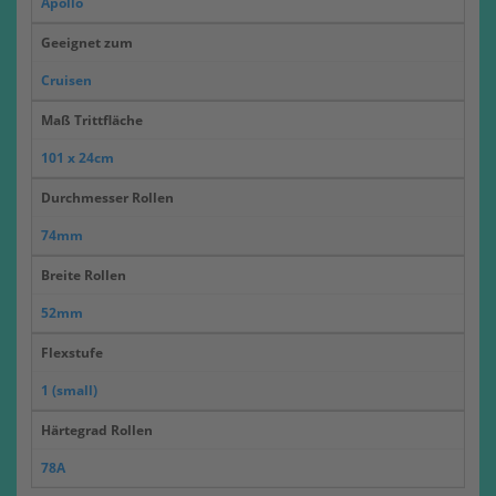
Apollo
Geeignet zum
Cruisen
Maß Trittfläche
101 x 24cm
Durchmesser Rollen
74mm
Breite Rollen
52mm
Flexstufe
1 (small)
Härtegrad Rollen
78A