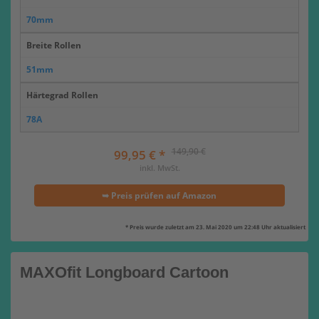
70mm
Breite Rollen
51mm
Härtegrad Rollen
78A
149,90 €
99,95 € *
inkl. MwSt.
➥ Preis prüfen auf Amazon
* Preis wurde zuletzt am 23. Mai 2020 um 22:48 Uhr aktualisiert
MAXOfit Longboard Cartoon