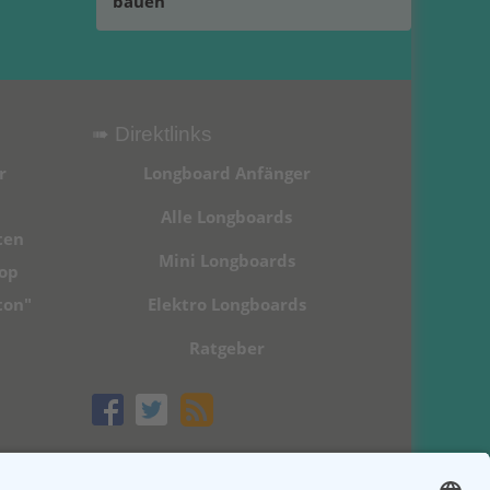
bauen
➠ Direktlinks
r
Longboard Anfänger
Alle Longboards
ten
Mini Longboards
hop
ton"
Elektro Longboards
Ratgeber