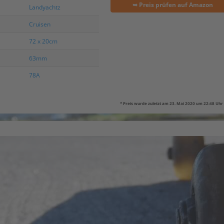
➥ Preis prüfen auf Amazon
Landyachtz
Cruisen
72 x 20cm
63mm
78A
* Preis wurde zuletzt am 23. Mai 2020 um 22:48 Uhr 