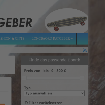
ASHION & GIFTS
LONGBAORD RATGEBER
Finde das passende Board!
Preis von - bis :
0
-
800
€
Typ
Filter zurücksetzen