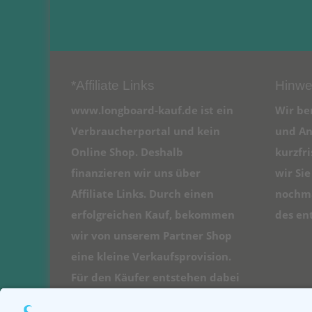
*Affiliate Links
Hinwe
www.longboard-kauf.de ist ein
Wir be
Verbraucherportal und kein
und An
Online Shop. Deshalb
kurzfr
finanzieren wir uns über
wir Si
Affiliate Links. Durch einen
nochma
erfolgreichen Kauf, bekommen
des en
wir von unserem Partner Shop
eine kleine Verkaufsprovision.
Für den Käufer entstehen dabei
natürlich keine Kosten.