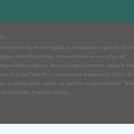
is
mühen uns die Preise täglich zu aktualisieren und die Bilde
gaben aktuell zu halten, dennoch kann es aus aufgrund
istigen Änderungen zu Abweichungen kommen. Deshalb bit
e vor dem Kauf den Preis und weitere Angaben im Online S
ls zu überprüfen, indem sie auf den entsprechenden "But
tsprechenden Produkts klicken.